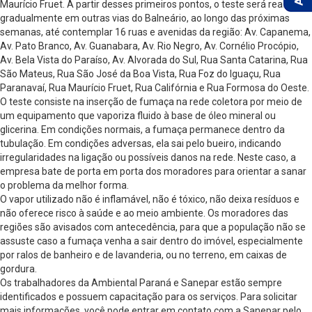
Maurício Fruet. A partir desses primeiros pontos, o teste será realizado
gradualmente em outras vias do Balneário, ao longo das próximas
semanas, até contemplar 16 ruas e avenidas da região: Av. Capanema,
Av. Pato Branco, Av. Guanabara, Av. Rio Negro, Av. Cornélio Procópio,
Av. Bela Vista do Paraíso, Av. Alvorada do Sul, Rua Santa Catarina, Rua
São Mateus, Rua São José da Boa Vista, Rua Foz do Iguaçu, Rua
Paranavaí, Rua Maurício Fruet, Rua Califórnia e Rua Formosa do Oeste.
O teste consiste na inserção de fumaça na rede coletora por meio de
um equipamento que vaporiza fluido à base de óleo mineral ou
glicerina. Em condições normais, a fumaça permanece dentro da
tubulação. Em condições adversas, ela sai pelo bueiro, indicando
irregularidades na ligação ou possíveis danos na rede. Neste caso, a
empresa bate de porta em porta dos moradores para orientar a sanar
o problema da melhor forma.
O vapor utilizado não é inflamável, não é tóxico, não deixa resíduos e
não oferece risco à saúde e ao meio ambiente. Os moradores das
regiões são avisados com antecedência, para que a população não se
assuste caso a fumaça venha a sair dentro do imóvel, especialmente
por ralos de banheiro e de lavanderia, ou no terreno, em caixas de
gordura.
Os trabalhadores da Ambiental Paraná e Sanepar estão sempre
identificados e possuem capacitação para os serviços. Para solicitar
mais informações, você pode entrar em contato com a Sanepar pelo