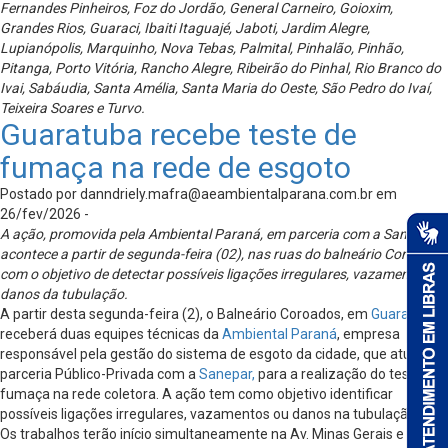
Fernandes Pinheiros, Foz do Jordão, General Carneiro, Goioxim,
Grandes Rios, Guaraci, Ibaiti Itaguajé, Jaboti, Jardim Alegre,
Lupianópolis, Marquinho, Nova Tebas, Palmital, Pinhalão, Pinhão,
Pitanga, Porto Vitória, Rancho Alegre, Ribeirão do Pinhal, Rio Branco do
Ivai, Sabáudia, Santa Amélia, Santa Maria do Oeste, São Pedro do Ivaí,
Teixeira Soares e Turvo.
Guaratuba recebe teste de
fumaça na rede de esgoto
Postado por
danndriely.mafra@aeambientalparana.com.br
em
26/fev/2026 -
A ação, promovida pela Ambiental Paraná, em parceria com a Sanepar,
acontece a partir de segunda-feira (02), nas ruas do balneário Coroados,
com o objetivo de detectar possíveis ligações irregulares, vazamentos ou
danos da tubulação.
A partir desta segunda-feira (2), o Balneário Coroados, em
Guaratuba
,
receberá duas equipes técnicas da
Ambiental Paraná
, empresa
responsável pela gestão do sistema de esgoto da cidade, que atua em
parceria Público-Privada com a
Sanepar,
para a realização do teste de
fumaça na rede coletora. A ação tem como objetivo identificar
possíveis ligações irregulares, vazamentos ou danos na tubulação.
Os trabalhos terão início simultaneamente na Av. Minas Gerais e na Av.