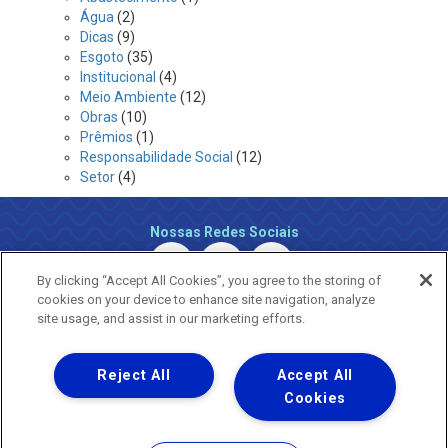
Água
(2)
Dicas
(9)
Esgoto
(35)
Institucional
(4)
Meio Ambiente
(12)
Obras
(10)
Prêmios
(1)
Responsabilidade Social
(12)
Setor
(4)
Nossas Redes Sociais
By clicking “Accept All Cookies”, you agree to the storing of
cookies on your device to enhance site navigation, analyze
site usage, and assist in our marketing efforts.
Reject All
Accept All
Uma empresa
Copyright ® 2026 - Todos os Direitos Reservados.
Cookies
Nossa natureza movimenta a vida