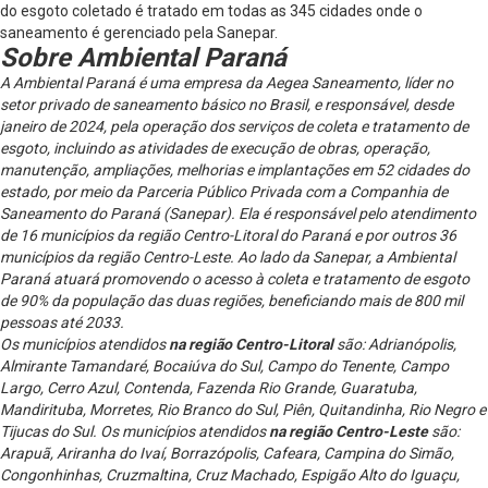
do esgoto coletado é tratado em todas as 345 cidades onde o
saneamento é gerenciado pela Sanepar.
Sobre Ambiental Paraná
A Ambiental Paraná é uma empresa da Aegea Saneamento, líder no
setor privado de saneamento básico no Brasil, e responsável, desde
janeiro de 2024, pela operação dos serviços de coleta e tratamento de
esgoto, incluindo as atividades de execução de obras, operação,
manutenção, ampliações, melhorias e implantações em 52 cidades do
estado, por meio da Parceria Público Privada com a Companhia de
Saneamento do Paraná (Sanepar). Ela é responsável pelo atendimento
de 16 municípios da região Centro-Litoral do Paraná e por outros 36
municípios da região Centro-Leste. Ao lado da Sanepar, a Ambiental
Paraná atuará promovendo o acesso à coleta e tratamento de esgoto
de 90% da população das duas regiões, beneficiando mais de 800 mil
pessoas até 2033.
Os municípios atendidos
na região Centro-Litoral
são: Adrianópolis,
Almirante Tamandaré, Bocaiúva do Sul, Campo do Tenente, Campo
Largo, Cerro Azul, Contenda, Fazenda Rio Grande, Guaratuba,
Mandirituba, Morretes, Rio Branco do Sul, Piên, Quitandinha, Rio Negro e
Tijucas do Sul. Os municípios atendidos
na região Centro-Leste
são:
Arapuã, Ariranha do Ivaí, Borrazópolis, Cafeara, Campina do Simão,
Congonhinhas, Cruzmaltina, Cruz Machado, Espigão Alto do Iguaçu,